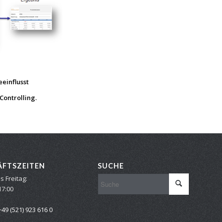
einflusst
Controlling
.
ÄFTSZEITEN
SUCHE
s Freitag:
17:00
+49 (521) 923 616 0