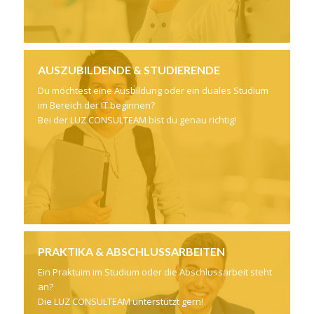
AUSZUBILDENDE &
STUDIER
ENDE
Du möchtest eine Ausbildung oder ein duales Studium
im Bereich der IT beginnen?
Bei der LUZ CONSULTEAM bist du genau richtig!
PRAKTIKA & ABSCHLUSSARBEITEN
Ein Praktuim im Studium oder die Abschlussarbeit steht
an?
Die LUZ CONSULTEAM unterstützt gern!